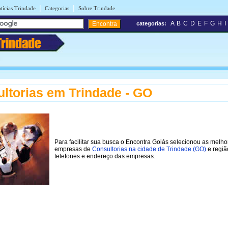
|
|
tícias Trindade
Categorias
Sobre Trindade
A
B
C
D
E
F
G
H
I
categorias:
Trindade
ltorias em Trindade - GO
Para facilitar sua busca o Encontra Goiás selecionou as melho
empresas de
Consultorias na cidade de Trindade (GO)
e regiã
telefones e endereço das empresas.