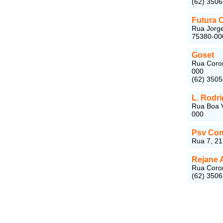
(62) 350
Futura C
Rua Jorge
75380-00
Goset
Rua Coron
000
(62) 350
L. Rodr
Rua Boa V
000
Psv Con
Rua 7, 21
Rejane A
Rua Coron
(62) 350