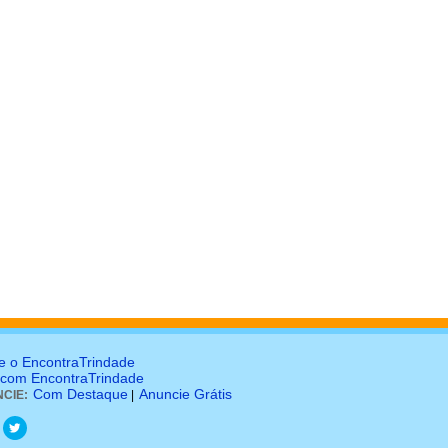
e o EncontraTrindade
 com EncontraTrindade
Com Destaque
Anuncie Grátis
CIE:
|