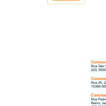
Consuce
Rua São S
(62) 350
Comunic
Rua 45, Q
75380-00
Concisa
Rua Padre
Bairro: J