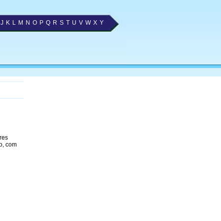
J
K
L
M
N
O
P
Q
R
S
T
U
V
W
X
Y
res
o, com