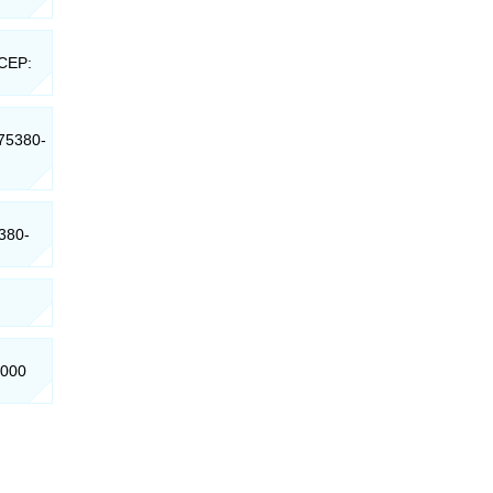
 CEP:
 75380-
5380-
-000