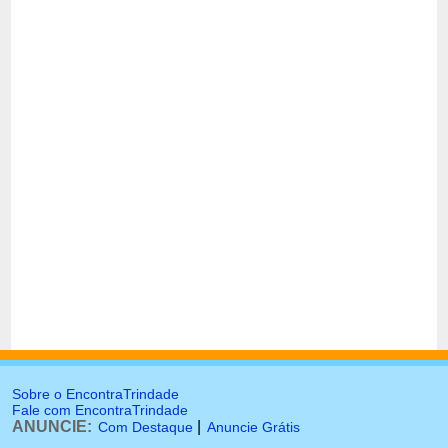
Sobre o EncontraTrindade
Fale com EncontraTrindade
ANUNCIE:
|
Com Destaque
Anuncie Grátis