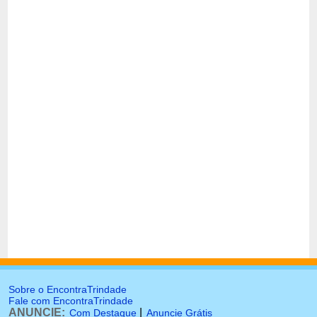
Sobre o EncontraTrindade
Fale com EncontraTrindade
ANUNCIE:
|
Com Destaque
Anuncie Grátis