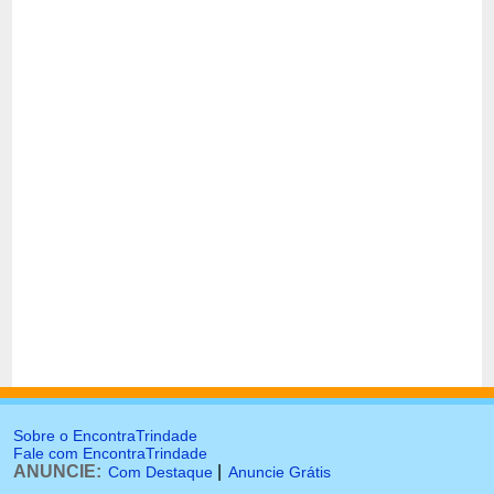
Sobre o EncontraTrindade
Fale com EncontraTrindade
ANUNCIE:
|
Com Destaque
Anuncie Grátis