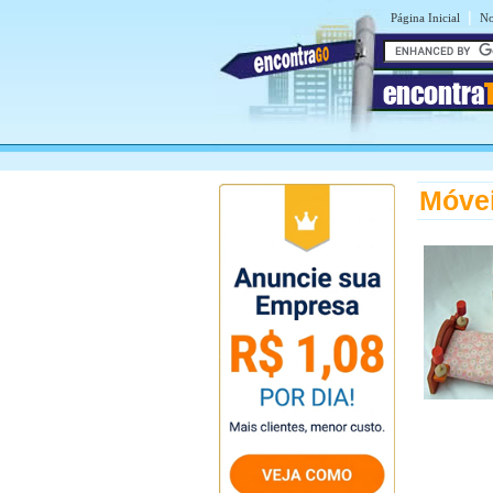
|
Página Inicial
No
encontra
Móvei