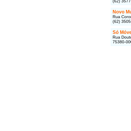
(62) 357
Novo Mu
Rua Coron
(62) 350
Só Móve
Rua Douto
75380-00