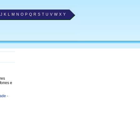
J
K
L
M
N
O
P
Q
R
S
T
U
V
W
X
Y
res
fones e
ade -