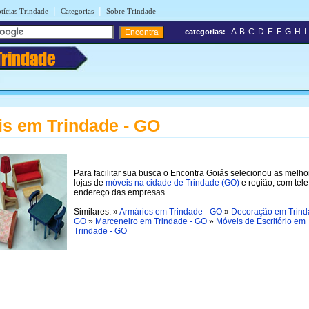
|
|
tícias Trindade
Categorias
Sobre Trindade
A
B
C
D
E
F
G
H
I
categorias:
Trindade
s em Trindade - GO
Para facilitar sua busca o Encontra Goiás selecionou as melho
lojas de
móveis na cidade de Trindade (GO)
e região, com tele
endereço das empresas.
Similares: »
Armários em Trindade - GO
»
Decoração em Trind
GO
»
Marceneiro em Trindade - GO
»
Móveis de Escritório em
Trindade - GO