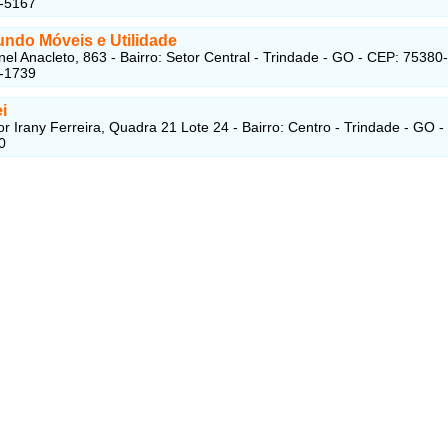
7-5167
ndo Móveis e Utilidade
el Anacleto, 863 - Bairro: Setor Central - Trindade - GO - CEP: 75380
5-1739
i
r Irany Ferreira, Quadra 21 Lote 24 - Bairro: Centro - Trindade - GO -
0