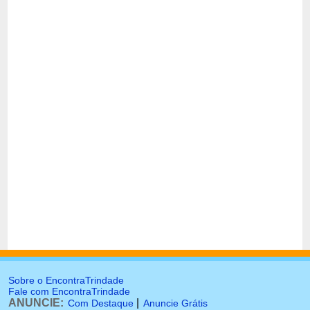
Sobre o EncontraTrindade
Fale com EncontraTrindade
ANUNCIE:
|
Com Destaque
Anuncie Grátis