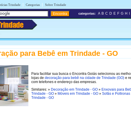
|
|
tícias Trindade
Categorias
Sobre Trindade
A
B
C
D
E
F
G
H
I
categorias:
Trindade
ação para Bebê em Trindade - GO
Para facilitar sua busca o Encontra Goiás selecionou as melho
lojas de
decoração para bebê na cidade de Trindade (GO)
e re
com telefones e endereço das empresas.
Similares: »
Decoração em Trindade - GO
»
Enxovais para Be
Trindade - GO
»
Móveis em Trindade - GO
»
Sofás e Poltronas
Trindade - GO