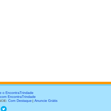
e o EncontraTrindade
 com EncontraTrindade
Com Destaque
Anuncie Grátis
CIE:
|