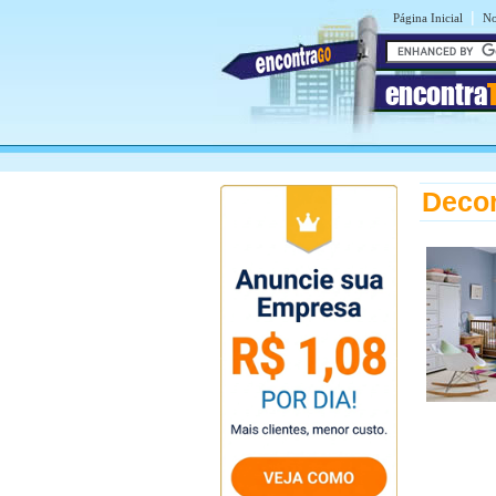
|
Página Inicial
No
encontra
Decor