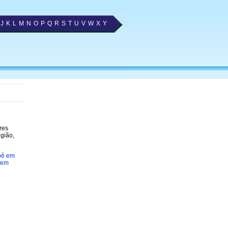
J
K
L
M
N
O
P
Q
R
S
T
U
V
W
X
Y
res
gião,
bê em
 em